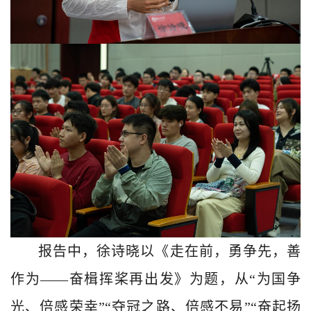
报告中，徐诗晓以《走在前，勇争先，善
作为
——奋楫挥桨再出发》为题，从“为国争
光、倍感荣幸”“夺冠之路、倍感不易”“奋起扬